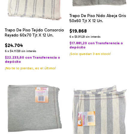
Trapo De Piso Nido Abeja Gris
50x60 Tjt X 12 Un.
Trapo De Piso Tejido Consorcio
$19.868
Rayado 60x70 Tjt X 12 Un.
6
x
$3.311,33
sin interés
$17.881,20
con
Transferencia o
$24.704
depósito
6
x
$4.117,33
sin interés
¡Solo quedan
3
en stock!
$22.233,60
con
Transferencia o
depósito
¡No te lo pierdas, es el último!