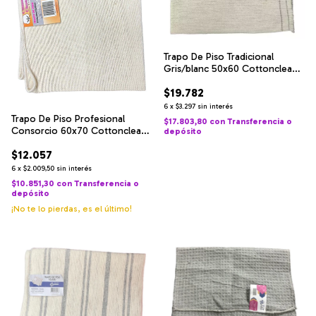
Trapo De Piso Tradicional
Gris/blanc 50x60 Cottonclean
X 12u
$19.782
6
x
$3.297
sin interés
Trapo De Piso Profesional
$17.803,80
con
Transferencia o
Consorcio 60x70 Cottonclean
depósito
X 6u
$12.057
6
x
$2.009,50
sin interés
$10.851,30
con
Transferencia o
depósito
¡No te lo pierdas, es el último!