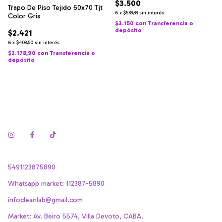
$3.500
Trapo De Piso Tejido 60x70 Tjt
6
x
$583,33
sin interés
Color Gris
$3.150
con
Transferencia o
depósito
$2.421
6
x
$403,50
sin interés
$2.178,90
con
Transferencia o
depósito
5491123875890
Whatsapp market: 112387-5890
infocleanlab@gmail.com
Market: Av. Beiro 5574, Villa Devoto, CABA.