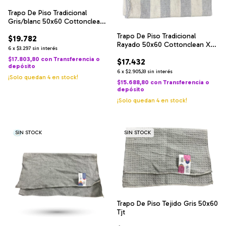
Trapo De Piso Tradicional
Gris/blanc 50x60 Cottonclean
X 12u Color Gris
Trapo De Piso Tradicional
$19.782
Rayado 50x60 Cottonclean X
6
x
$3.297
sin interés
12u
$17.803,80
con
Transferencia o
$17.432
depósito
6
x
$2.905,33
sin interés
¡Solo quedan
4
en stock!
$15.688,80
con
Transferencia o
depósito
¡Solo quedan
4
en stock!
SIN STOCK
SIN STOCK
Trapo De Piso Tejido Gris 50x60
Tjt